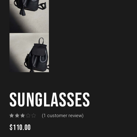
SUNGLASSES
(
1
customer review)
$
110.00