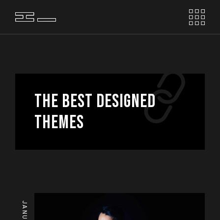
Skip
to
the
content
THE BEST DESIGNED
THEMES
JANUARY