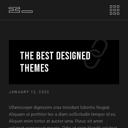
THE BEST DESIGNED
THEMES
JANUARY 12, 2022
Ullamcorper dignissim cras tincidunt lobortis feugiat.
Aliquam ut porttitor leo a diam sollicitudin tempor id eu.
Aliquet enim tortor at auctor urna. Purus sit amet